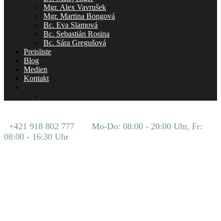
Mgr. Alex Vavrušek
Mgr. Martina Bongová
Bc. Eva Slamová
Bc. Sebastián Rosina
Bc. Sára Gregušová
Preisliste
Blog
Medien
Kontakt
+421 918 802 777
Mo-Do: 08:00 - 20:00 Uhr, Fr:
08:00 - 16:30 Uhr