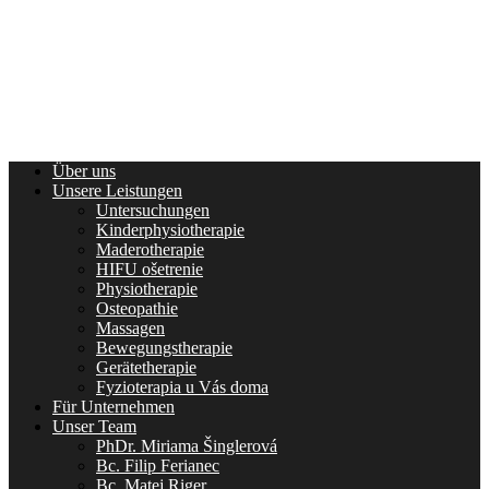
Über uns
Unsere Leistungen
Untersuchungen
Kinderphysiotherapie
Maderotherapie
HIFU ošetrenie
Physiotherapie
Osteopathie
Massagen
Bewegungstherapie
Gerätetherapie
Fyzioterapia u Vás doma
Für Unternehmen
Unser Team
PhDr. Miriama Šinglerová
Bc. Filip Ferianec
Bc. Matej Riger