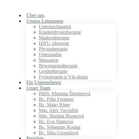
Über uns
Unsere Leistungen
Untersuchungen
Kinderphysiotherapie
Maderotherapie
HIFU ošetrenie
Physiotherapie
Osteopathie
Massagen
Bewegungstherapie
Gerätetherapie
Fyzioterapia u Vás doma
Für Unternehmen
Unser Team
PhDr. Miriama Šinglerová
Bc. Filip Ferianec
Bc. Matej Riger
Mgr. Alex Vavrušek
Mgr. Martina Bongová
Bc. Eva Slamová
Bc. Sebastián Rosina
Bc. Sára Gregušová
Preisliste