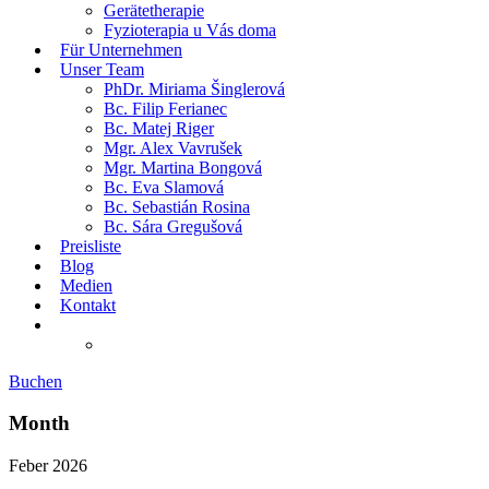
Gerätetherapie
Fyzioterapia u Vás doma
Für Unternehmen
Unser Team
PhDr. Miriama Šinglerová
Bc. Filip Ferianec
Bc. Matej Riger
Mgr. Alex Vavrušek
Mgr. Martina Bongová
Bc. Eva Slamová
Bc. Sebastián Rosina
Bc. Sára Gregušová
Preisliste
Blog
Medien
Kontakt
Buchen
Month
Feber 2026