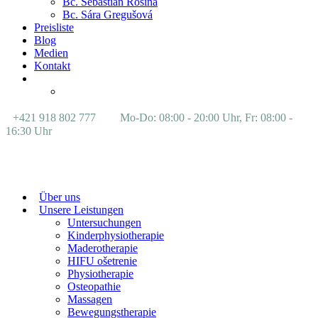
Bc. Sebastián Rosina
Bc. Sára Gregušová
Preisliste
Blog
Medien
Kontakt
+421 918 802 777
Mo-Do: 08:00 - 20:00 Uhr, Fr: 08:00 -
16:30 Uhr
Über uns
Unsere Leistungen
Untersuchungen
Kinderphysiotherapie
Maderotherapie
HIFU ošetrenie
Physiotherapie
Osteopathie
Massagen
Bewegungstherapie