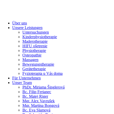
Über uns
Unsere Leistungen
Untersuchungen
Kinderphysiotherapie
Maderotherapie
HIFU ošetrenie
Physiotherapie
Osteopathie
Massagen
Bewegungstherapie
Gerätetherapie
Fyzioterapia u Vás doma
Für Unternehmen
Unser Team
PhDr. Miriama Šinglerová
Bc. Filip Ferianec
Bc. Matej Riger
Mgr. Alex Vavrušek
Mgr. Martina Bongová
Bc. Eva Slamová