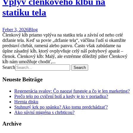
Vplyv členkového kĺbu na
statiku tela
Feber 3, 2026
Blog
Členkový kĺb priamo vplýva na statiku tela a závisí od neho celé
držanie tela. Keď sa povie „držanie tela“, väčšina ľudí si okamžite
predstaví chrbát, ramená alebo panvu. Často však zabúdame na
úplne zásadný kĺb, ktorý ovplyvňuje celý náš pohybový aparát –
členok. Členkový kĺb: Malý, ale extrémne dôležitý pilier Členkový
kĺb nám umožňuje chodiť,...
Search
Neueste Beiträge
Regenerácia svalov: Čo naozaj funguje a čo je len marketing?
Prečo telo po cvičení bolí a kedy je to v poriadku?
Hernia disku
Stuhnutý krk po spánku? Ako tomu predchádzať?
Ako súvisí migréna s chrbticou?
Archive