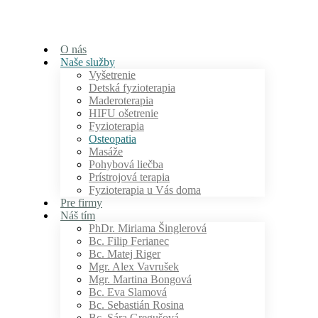
O nás
Naše služby
Vyšetrenie
Detská fyzioterapia
Maderoterapia
HIFU ošetrenie
Fyzioterapia
Osteopatia
Masáže
Pohybová liečba
Prístrojová terapia
Fyzioterapia u Vás doma
Pre firmy
Náš tím
PhDr. Miriama Šinglerová
Bc. Filip Ferianec
Bc. Matej Riger
Mgr. Alex Vavrušek
Mgr. Martina Bongová
Bc. Eva Slamová
Bc. Sebastián Rosina
Bc. Sára Gregušová