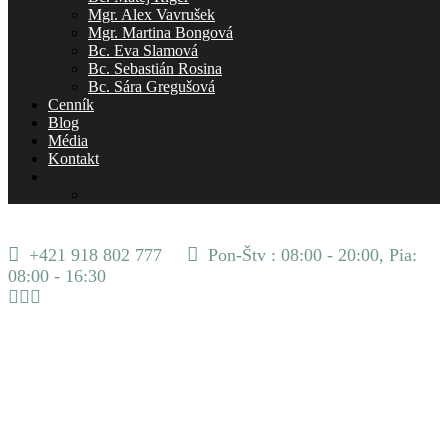
Mgr. Alex Vavrušek
Mgr. Martina Bongová
Bc. Eva Slamová
Bc. Sebastián Rosina
Bc. Sára Gregušová
Cenník
Blog
Média
Kontakt
+421 918 802 777
Pon-Štv : 08:00 - 20:00, Pia:
08:00 - 16:30