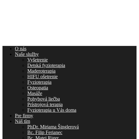
O nás
Naše služby
Vyšetrenie
Detská fyzioterapia
Maderoterapia
HIFU ošetrenie
Fyzioterapia
Osteopatia
Masáže
Pohybová liečba
Prístrojová terapia
Fyzioterapia u Vás doma
Pre firmy
Náš tím
PhDr. Miriama Šinglerová
Bc. Filip Ferianec
Bc. Matej Riger