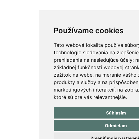
Používame cookies
Táto webová lokalita používa súbor
technológie sledovania na zlepšenie
prehliadania na nasledujúce účely:
n
základnej funkčnosti webovej strán
zážitok na webe
,
na meranie vášho 
produkty a služby a na prispôsoben
marketingových interakcií
,
na zobra
ktoré sú pre vás relevantnejšie
.
Súhlasím
Odmietam
Zmeniť moje nastaven