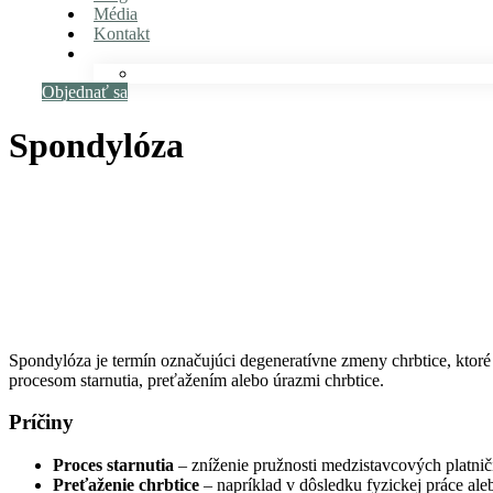
Média
Kontakt
Objednať sa
Spondylóza
Spondylóza je termín označujúci degeneratívne zmeny chrbtice, ktoré 
procesom starnutia, preťažením alebo úrazmi chrbtice.
Príčiny
Proces starnutia
– zníženie pružnosti medzistavcových platnič
Preťaženie chrbtice
– napríklad v dôsledku fyzickej práce al