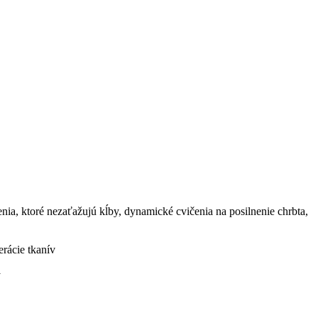
enia, ktoré nezaťažujú kĺby, dynamické cvičenia na posilnenie chrbta,
erácie tkanív
y