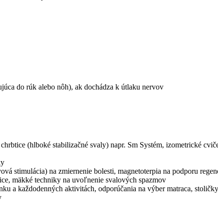
ujúca do rúk alebo nôh), ak dochádza k útlaku nervov
 chrbtice (hlboké stabilizačné svaly) napr. Sm Systém, izometrické cvič
ky
ová stimulácia) na zmiernenie bolesti, magnetoterpia na podporu regen
tice, mäkké techniky na uvoľnenie svalových spazmov
pánku a každodenných aktivitách, odporúčania na výber matraca, stoličk
y