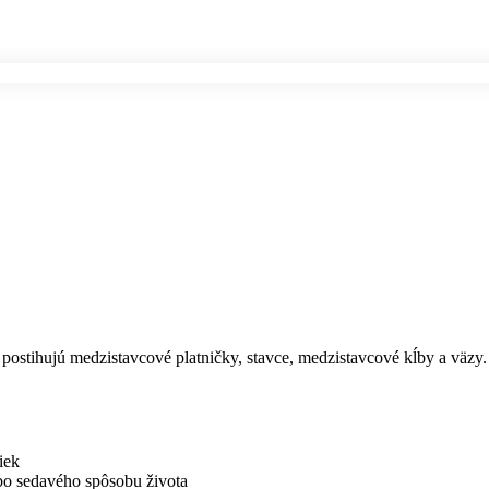
postihujú medzistavcové platničky, stavce, medzistavcové kĺby a väzy.
iek
ebo sedavého spôsobu života