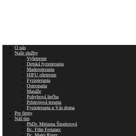
O nás
Naše služby
Vyšetrenie
Detská fyzioterapia
Maderoterapia
HIFU ošetrenie
Fyzioterapia
Osteopatia
Masáže
Pohybová liečba
Prístrojová terapia
Fyzioterapia u Vás doma
Pre firmy
Náš tím
PhDr. Miriama Šinglerová
Bc. Filip Ferianec
Bc. Matej Riger