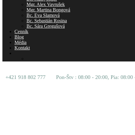
Mgr. Alex Vavrušek
Mgr. Martina Bongová
Bc. Eva Slamová
Bc. Sebastián Rosina
Bc. Sára Gregušová
Cenník
Blog
Média
Kontakt
+421 918 802 777
Pon-Štv : 08:00 - 20:00, Pia: 08:00 