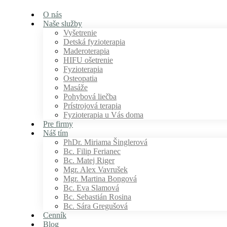
O nás
Naše služby
Vyšetrenie
Detská fyzioterapia
Maderoterapia
HIFU ošetrenie
Fyzioterapia
Osteopatia
Masáže
Pohybová liečba
Prístrojová terapia
Fyzioterapia u Vás doma
Pre firmy
Náš tím
PhDr. Miriama Šinglerová
Bc. Filip Ferianec
Bc. Matej Riger
Mgr. Alex Vavrušek
Mgr. Martina Bongová
Bc. Eva Slamová
Bc. Sebastián Rosina
Bc. Sára Gregušová
Cenník
Blog