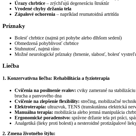
Úrazy chrbtice
– zrýchľujú degeneráciu štruktúr
Vrodené chyby držania tela
Zápalové ochorenia
– napríklad reumatoidná artritída
Príznaky
Bolesť chrbtice (najmä pri pohybe alebo dlhšom sedení)
Obmedzená pohyblivosť chrbtice
Stuhnutosť, najmä ráno
Možné neurologické príznaky (brnenie, slabosť, bolesť vystreľ
Liečba
1. Konzervatívna liečba:
Rehabilitácia a fyzioterapia
Cvičenia na posilnenie svalov:
cviky zamerané na stabilizáciu
brucha a panvového dna
Cvičenie na zlepšenie flexibility:
strečing, mobilizačné techni
Elektroterapia:
ultrazvuk, TENS (transkutánna elektrická nerv
Manu
álna terapia:
mobilizácia alebo jemná manipulácia chrb
Ergonomick
é poradenstvo:
správne držanie tela pri práci, s
Analgetiká (lieky proti bolesti) a nesteroidné protizápalové liek
2. Zmena životného štýlu: