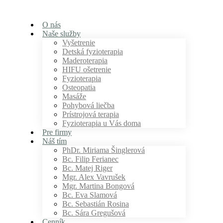
O nás
Naše služby
Vyšetrenie
Detská fyzioterapia
Maderoterapia
HIFU ošetrenie
Fyzioterapia
Osteopatia
Masáže
Pohybová liečba
Prístrojová terapia
Fyzioterapia u Vás doma
Pre firmy
Náš tím
PhDr. Miriama Šinglerová
Bc. Filip Ferianec
Bc. Matej Riger
Mgr. Alex Vavrušek
Mgr. Martina Bongová
Bc. Eva Slamová
Bc. Sebastián Rosina
Bc. Sára Gregušová
Cenník