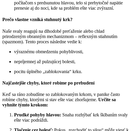
počítačom s predsunutou hlavou, telo si prebytočné napätie
prenesie aj do noci, kde sa problém ešte viac zvýrazní.
Prečo vlastne vzniká stuhnutý krk?
Naše svaly reagujú na dlhodobé preťaženie alebo chlad
prirodzeným obranným mechanizmom – reflexným stiahnutím
(spazmom). Tento proces následne vedie k:
výraznému obmedzeniu pohyblivosti,
nepríjemnej až pulzujúcej bolesti,
pocitu úplného „zablokovania“ krku.
Najčastejšie chyby, ktoré robíme po prebudení
Keď sa ráno zobudíme so zablokovaným krkom, v panike často
robíme chyby, ktorými si stav ešte viac zhoršujeme.
Určite sa
vyhnite týmto krokom:
Prudké pohyby hlavou:
Snaha rozhýbať krk šklbaním svaly
ešte viac podráždi.
Tlačenie cez bolesť:
Pokus „rozchodiť to silou“ môže viesť k