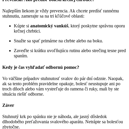
Najlepším liekom je vždy prevencia. Ak chcete predísť rannému
stuhnutiu, zamerajte sa na tri kľúčové oblasti:
Kúpte si
anatomický vankúš
, ktorý poskytne správnu oporu
krčnej chrbtici.
Snažte sa spať primárne na chrbte alebo na boku.
Zaveďte si krátku uvoľňujúcu rutinu alebo strečing tesne pred
spaním.
Kedy je čas vyhľadať odbornú pomoc?
Vo väčšine prípadov stuhnutosť svalov do pár dní odznie. Naopak,
ak sa tento problém pravidelne opakuje, bolesť neustupuje ani po
troch dňoch alebo vám vystreľuje do ramena či ruky, mali by ste
situáciu riešiť odborne.
Záver
Stuhnutý krk po spánku nie je náhoda, ale jasný dôsledok
dlhodobého preťažovania svalového aparátu. Netrápte sa bolesťou
zbytočne.