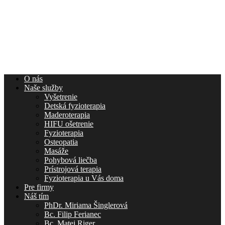
O nás
Naše služby
Vyšetrenie
Detská fyzioterapia
Maderoterapia
HIFU ošetrenie
Fyzioterapia
Osteopatia
Masáže
Pohybová liečba
Prístrojová terapia
Fyzioterapia u Vás doma
Pre firmy
Náš tím
PhDr. Miriama Šinglerová
Bc. Filip Ferianec
Bc. Matej Riger