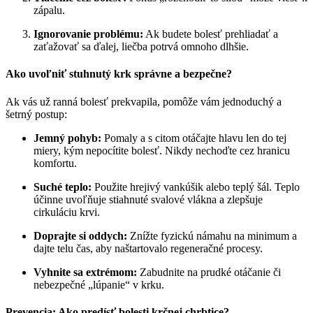
zápalu.
Ignorovanie problému:
Ak budete bolesť prehliadať a
zaťažovať sa ďalej, liečba potrvá omnoho dlhšie.
Ako uvoľniť stuhnutý krk správne a bezpečne?
Ak vás už ranná bolesť prekvapila, pomôže vám jednoduchý a
šetrný postup:
Jemný pohyb:
Pomaly a s citom otáčajte hlavu len do tej
miery, kým nepocítite bolesť. Nikdy nechoďte cez hranicu
komfortu.
Suché teplo:
Použite hrejivý vankúšik alebo teplý šál. Teplo
účinne uvoľňuje stiahnuté svalové vlákna a zlepšuje
cirkuláciu krvi.
Doprajte si oddych:
Znížte fyzickú námahu na minimum a
dajte telu čas, aby naštartovalo regeneračné procesy.
Vyhnite sa extrémom:
Zabudnite na prudké otáčanie či
nebezpečné „lúpanie“ v krku.
Prevencia: Ako predísť bolesti krčnej chrbtice?