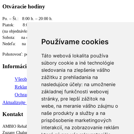
Otváracie hodiny
Po. – Št.: 8:00 h. – 20:00 h.
Piatok: 8:00 h. – 16:30 h.
(na objednávku)
Sobota: na objednávku
Používame cookies
Nedeľa: na objednávku
Pohotovosť: po pracovnej dobe, cez víkendy a sviatky
Táto webová lokalita používa
súbory cookie a iné technológie
Informácie
sledovania na zlepšenie vášho
zážitku z prehliadania na
Všeobecné obchodné podmienky
nasledujúce účely:
na umožnenie
Reklamačné podmienky
základnej funkčnosti webovej
Ochrana osobných údajov
stránky
,
pre lepší zážitok na
Aktualizujte predvoľby súborov cookie
webe
,
na meranie vášho záujmu o
naše produkty a služby a na
Kontakt
prispôsobenie marketingových
AMBIO Rehabilitačné centrum
interakcií
,
na zobrazovanie reklám
Zuzany Chalupovej 17A