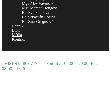
Mgr. Alex Vavrušek
Mgr. Martina Bongová
Bc. Eva Slamová
Bc. Sebastián Rosina
Bc. Sára Gregušová
Cenník
Blog
Média
Kontakt
+421 918 802 777
Pon-Štv : 08:00 - 20:00, Pia:
08:00 - 16:30