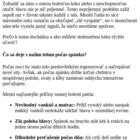
Zobudiť sa ráno s ostrou bolesťou krku alebo s neschopnosťou
otočiť hlavu nie je nič príjemné. Tento nepríjemný problém zažil
aspoň raz v živote takmer každý z nás. Mnohí ľudia to síce
mávnutím ruky označia za obyčajné „zlé vyspatie“, no v skutočnosti
nám telo vysiela jasný signál, že niečo nerobíme správne.
Prečo k tomu dochádza a ako môžete stuhnutému krku rýchlo
uľaviť?
Čo sa deje s naším telom počas spánku?
Počas noci by malo telo predovšetkým regenerovať a načerpávať
nové sily. Avšak, ak počas spánku držíte krčnú chrbticu v
nesprávnej polohe, svaly a kĺby namiesto oddychu intenzívne
preťažujete.
Medzi najčastejšie príčiny rannej bolesti patria:
Nevhodný vankúš a matrac:
Príliš vysoký alebo naopak
mäkký vankúš nedokáže udržať hlavu v neutrálnej rovine.
Zlá poloha hlavy:
Spánok na bruchu núti krk k rotácii na
jednu stranu počas dlhých hodín.
Dlhodobé preťaženie počas dňa:
Ak celý deň sedíte za