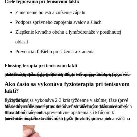
Ciele tejpovania pri tenisovom lakti:
Zmiernenie bolesti a zníženie zápalu
Podpora správneho zapojenia svalov a šliach
Zlepšenie krvného obehu a lymfodrenáže v postihnutej
oblasti
Prevencia ďalšieho preťaženia a zranenia
Flossing terapia pri tenisovom lakti
Táto terapia (nazývaná aj vaskulárna kompresná terapia) je nová technika využívaná pri liečbe pohybového aparátu, ktorá využíva elastickú flossovú pásku na vytvorenie kompresie okolo postihnutej oblasti (napríklad lakťa). Flossing pomáha zlepšiť pohyb a podporuje regeneráciu tkanív tým, že zvyšuje prekrvenie a znižuje adhézie medzi tkanivami.
Ako často sa vykonáva fyzioterapia pri tenisovom
lakti?
Fyzioterapia sa vykonáva 2-3 krát týždenne v akútnej fáze (prvé 4-6 týždňov).
Následne môže pacient pokračovať s cvičebným plánom doma. Vhodné je udržiavať pravidelnú rehabilitáciu po dobu niekoľkých mesiacov.
Pravidelné cvičenie a preventívne opatrenia sú kľúčom k dlhodobému úspechu.
Liečba tenisového lakťa môže byť dlhodobý proces, ale s kombináciou konzervatívnych postupov a fyzioterapie sa väčšina pacientov úspešne zotaví.