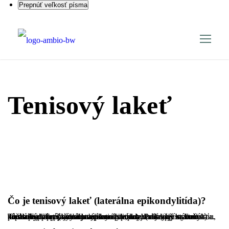
Prepnúť veľkosť písma
Tenisový lakeť
Čo je tenisový lakeť (laterálna epikondylitída)?
Tenisový lakeť (laterálna epikondylitída) je stav, pri ktorom dochádza k preťaženiu svalov a šliach na vonkajšej strane lakťa. Tento problém sa vyskytuje v mieste, kde sa šľachy svalov predlaktia pripájajú na laterálny epikondyl (vonkajší výbežok) lakťa. Typicky postihuje extensor carpi radialis brevis, ktorý sa zúčastňuje na pohyboch zápästia a prstov. Prejavuje sa bolesťou, zápalom a zhoršenou funkciou.