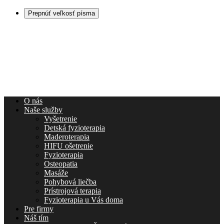
Prepnúť veľkosť písma
O nás
Naše služby
Vyšetrenie
Detská fyzioterapia
Maderoterapia
HIFU ošetrenie
Fyzioterapia
Osteopatia
Masáže
Pohybová liečba
Prístrojová terapia
Fyzioterapia u Vás doma
Pre firmy
Náš tím