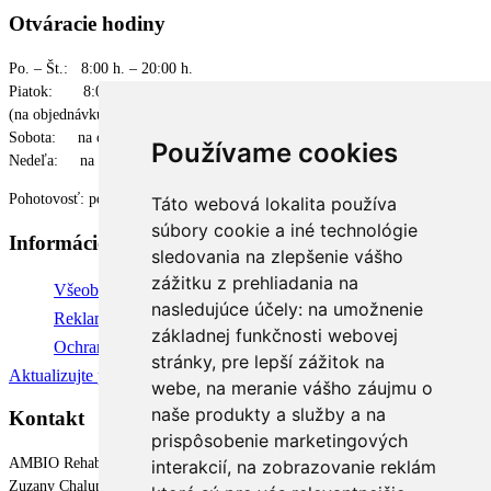
Otváracie hodiny
Po. – Št.: 8:00 h. – 20:00 h.
Piatok: 8:00 h. – 16:30 h.
(na objednávku)
Sobota: na objednávku
Používame cookies
Nedeľa: na objednávku
Pohotovosť: po pracovnej dobe, cez víkendy a sviatky
Táto webová lokalita používa
súbory cookie a iné technológie
Informácie
sledovania na zlepšenie vášho
zážitku z prehliadania na
Všeobecné obchodné podmienky
nasledujúce účely:
na umožnenie
Reklamačné podmienky
základnej funkčnosti webovej
Ochrana osobných údajov
stránky
,
pre lepší zážitok na
Aktualizujte predvoľby súborov cookie
webe
,
na meranie vášho záujmu o
naše produkty a služby a na
Kontakt
prispôsobenie marketingových
AMBIO Rehabilitačné centrum
interakcií
,
na zobrazovanie reklám
Zuzany Chalupovej 17A