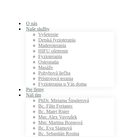
O nás
Naše služby
Vyšetrenie
Detská fyzioterapia
Maderoterapia
HIFU ošetrenie
Fyzioterapia
Osteopatia
Masáže
Pohybová liečba
Prístrojová terapia
Fyzioterapia u Vás doma
Pre firmy
Náš tím
PhDr. Miriama Šinglerová
Bc. Filip Ferianec
Bc. Matej Riger
Mgr. Alex Vavrušek
Mgr. Martina Bongová
Bc. Eva Slamová
Bc. Sebastián Rosina