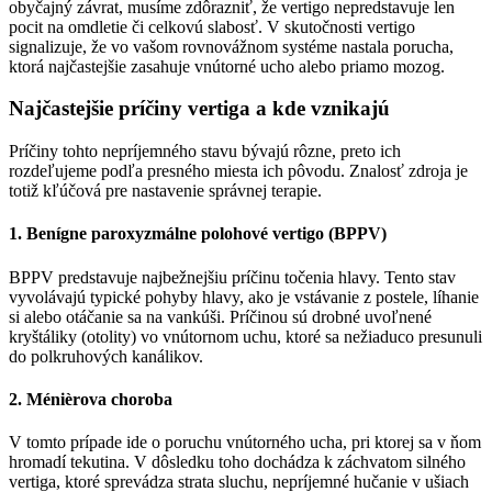
obyčajný závrat, musíme zdôrazniť, že vertigo nepredstavuje len
pocit na omdletie či celkovú slabosť. V skutočnosti vertigo
signalizuje, že vo vašom rovnovážnom systéme nastala porucha,
ktorá najčastejšie zasahuje vnútorné ucho alebo priamo mozog.
Najčastejšie príčiny vertiga a kde vznikajú
Príčiny tohto nepríjemného stavu bývajú rôzne, preto ich
rozdeľujeme podľa presného miesta ich pôvodu. Znalosť zdroja je
totiž kľúčová pre nastavenie správnej terapie.
1. Benígne paroxyzmálne polohové vertigo (BPPV)
BPPV predstavuje najbežnejšiu príčinu točenia hlavy. Tento stav
vyvolávajú typické pohyby hlavy, ako je vstávanie z postele, líhanie
si alebo otáčanie sa na vankúši. Príčinou sú drobné uvoľnené
kryštáliky (otolity) vo vnútornom uchu, ktoré sa nežiaduco presunuli
do polkruhových kanálikov.
2. Ménièrova choroba
V tomto prípade ide o poruchu vnútorného ucha, pri ktorej sa v ňom
hromadí tekutina. V dôsledku toho dochádza k záchvatom silného
vertiga, ktoré sprevádza strata sluchu, nepríjemné hučanie v ušiach