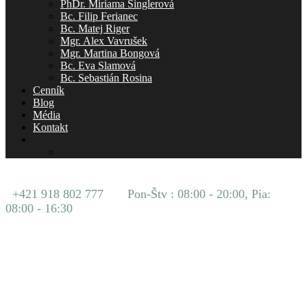
PhDr. Miriama Šinglerová
Bc. Filip Ferianec
Bc. Matej Riger
Mgr. Alex Vavrušek
Mgr. Martina Bongová
Bc. Eva Slamová
Bc. Sebastián Rosina
Cenník
Blog
Média
Kontakt
+421 918 802 777
Pon-Štv : 08:00 - 20:00, Pia:
08:00 - 16:30