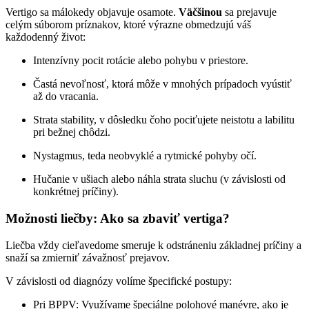
Vertigo sa málokedy objavuje osamote.
Väčšinou
sa prejavuje
celým súborom príznakov, ktoré výrazne obmedzujú váš
každodenný život:
Intenzívny pocit rotácie alebo pohybu v priestore.
Častá nevoľnosť, ktorá môže v mnohých prípadoch vyústiť
až do vracania.
Strata stability, v dôsledku čoho pociťujete neistotu a labilitu
pri bežnej chôdzi.
Nystagmus, teda neobvyklé a rytmické pohyby očí.
Hučanie v ušiach alebo náhla strata sluchu (v závislosti od
konkrétnej príčiny).
Možnosti liečby: Ako sa zbaviť vertiga?
Liečba vždy cieľavedome smeruje k odstráneniu základnej príčiny a
snaží sa zmierniť závažnosť prejavov.
V závislosti od diagnózy volíme špecifické postupy:
Pri BPPV: Využívame špeciálne polohové manévre, ako je