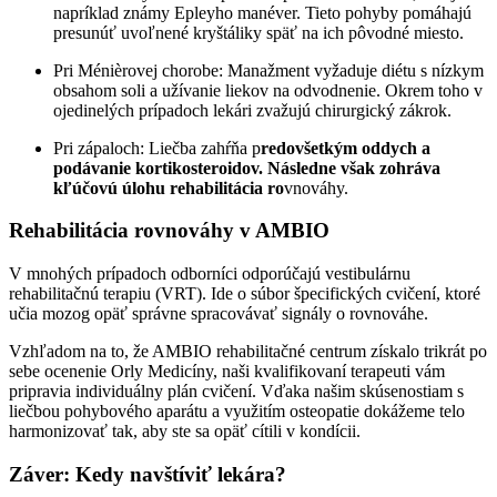
napríklad známy Epleyho manéver. Tieto pohyby pomáhajú
presunúť uvoľnené kryštáliky späť na ich pôvodné miesto.
Pri Ménièrovej chorobe: Manažment vyžaduje diétu s nízkym
obsahom soli a užívanie liekov na odvodnenie. Okrem toho v
ojedinelých prípadoch lekári zvažujú chirurgický zákrok.
Pri zápaloch: Liečba zahŕňa p
redovšetkým oddych a
podávanie kortikosteroidov. Následne však zohráva
kľúčovú úlohu rehabilitácia ro
vnováhy.
Rehabilitácia rovnováhy v AMBIO
V mnohých prípadoch odborníci odporúčajú vestibulárnu
rehabilitačnú terapiu (VRT). Ide o súbor špecifických cvičení, ktoré
učia mozog opäť správne spracovávať signály o rovnováhe.
Vzhľadom na to, že AMBIO rehabilitačné centrum získalo trikrát po
sebe ocenenie Orly Medicíny, naši kvalifikovaní terapeuti vám
pripravia individuálny plán cvičení. Vďaka našim skúsenostiam s
liečbou pohybového aparátu a využitím osteopatie dokážeme telo
harmonizovať tak, aby ste sa opäť cítili v kondícii.
Záver: Kedy navštíviť lekára?