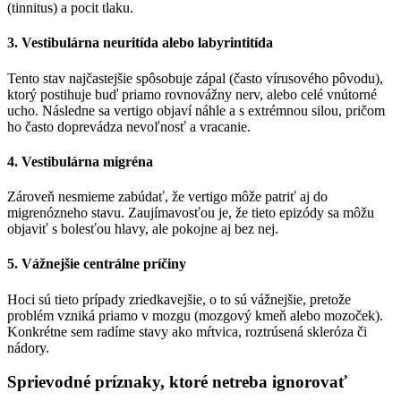
(tinnitus) a pocit tlaku.
3. Vestibulárna neuritída alebo labyrintitída
Tento stav najčastejšie spôsobuje zápal (často vírusového pôvodu),
ktorý postihuje buď priamo rovnovážny nerv, alebo celé vnútorné
ucho. Následne sa vertigo objaví náhle a s extrémnou silou, pričom
ho často doprevádza nevoľnosť a vracanie.
4. Vestibulárna migréna
Zároveň nesmieme zabúdať, že vertigo môže patriť aj do
migrenózneho stavu. Zaujímavosťou je, že tieto epizódy sa môžu
objaviť s bolesťou hlavy, ale pokojne aj bez nej.
5. Vážnejšie centrálne príčiny
Hoci sú tieto prípady zriedkavejšie, o to sú vážnejšie, pretože
problém vzniká priamo v mozgu (mozgový kmeň alebo mozoček).
Konkrétne sem radíme stavy ako mŕtvica, roztrúsená skleróza či
nádory.
Sprievodné príznaky, ktoré netreba ignorovať