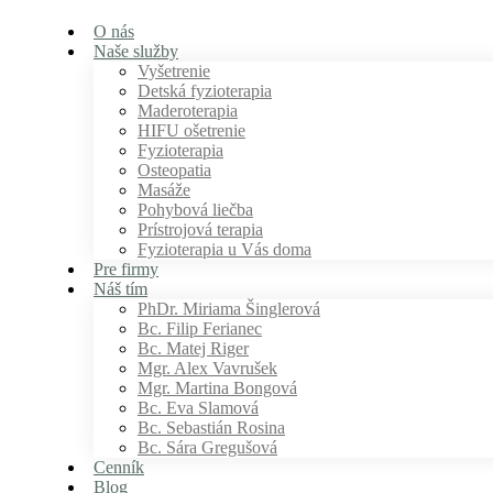
O nás
Naše služby
Vyšetrenie
Detská fyzioterapia
Maderoterapia
HIFU ošetrenie
Fyzioterapia
Osteopatia
Masáže
Pohybová liečba
Prístrojová terapia
Fyzioterapia u Vás doma
Pre firmy
Náš tím
PhDr. Miriama Šinglerová
Bc. Filip Ferianec
Bc. Matej Riger
Mgr. Alex Vavrušek
Mgr. Martina Bongová
Bc. Eva Slamová
Bc. Sebastián Rosina
Bc. Sára Gregušová
Cenník
Blog