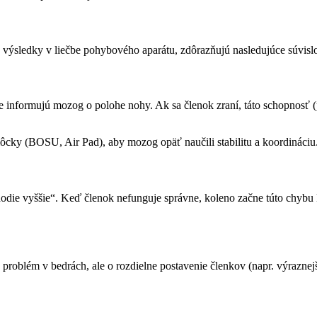
výsledky v liečbe pohybového aparátu, zdôrazňujú nasledujúce súvislo
informujú mozog o polohe nohy. Ak sa členok zraní, táto schopnosť (p
ôcky (BOSU, Air Pad), aby mozog opäť naučili stabilitu a koordináciu
hodie vyššie“. Keď členok nefunguje správne, koleno začne túto chyb
 problém v bedrách, ale o rozdielne postavenie členkov (napr. výrazne