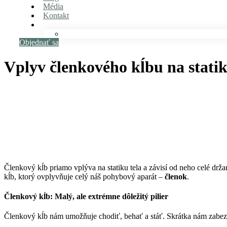
Média
Kontakt
Objednať sa
Vplyv členkového kĺbu na statik
Členkový kĺb priamo vplýva na statiku tela a závisí od neho celé drž
kĺb, ktorý ovplyvňuje celý náš pohybový aparát –
členok
.
Členkový kĺb: Malý, ale extrémne dôležitý pilier
Členkový kĺb nám umožňuje chodiť, behať a stáť. Skrátka nám zabezpeč