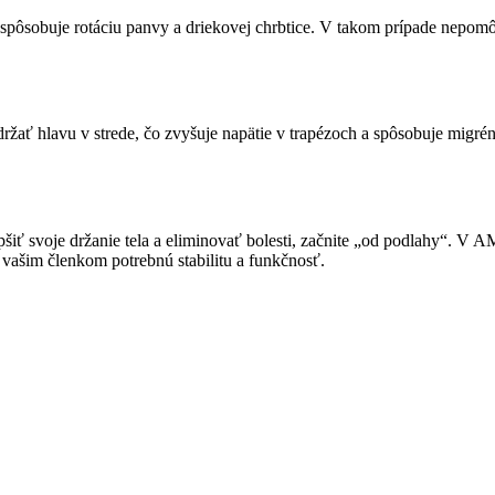
spôsobuje rotáciu panvy a driekovej chrbtice. V takom prípade nepomôž
žať hlavu v strede, čo zvyšuje napätie v trapézoch a spôsobuje migrén
šiť svoje držanie tela a eliminovať bolesti, začnite „od podlahy“. V 
ť vašim členkom potrebnú stabilitu a funkčnosť.