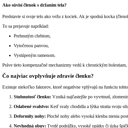
Ako súvisí členok s držaním tela?
Predstavte si svoje telo ako vežu z kociek. Ak je spodná kocka (člen
To sa prejavuje napríklad:
Prehnutým chrbtom,
Vytočenou panvou,
Vystúpeným ramenom.
Práve tieto kompenzačné mechanizmy vedú k chronickým bolestiam,
Čo najviac ovplyvňuje zdravie členku?
Existuje niekoľko faktorov, ktoré negatívne vplývajú na funkciu tohto
Stuhnutosť členku:
Vzniká najčastejšie po vyvrtnutí, zlomen
Oslabené svalstvo:
Keď svaly chodidla a lýtka stratia svoju sil
Deformity nohy:
Ploché nohy alebo vysoká klenba menia post
Nevhodná obuv:
Tvrdé podrážky, vysoké opätky či úzka špičk