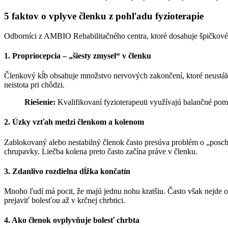
5 faktov o vplyve členku z pohľadu fyzioterapie
Odborníci z AMBIO Rehabilitačného centra, ktoré dosahuje špičkové 
1. Propriocepcia – „šiesty zmysel“ v členku
Členkový kĺb obsahuje množstvo nervových zakončení, ktoré neustále 
neistota pri chôdzi.
Riešenie:
Kvalifikovaní fyzioterapeuti využívajú balančné pom
2. Úzky vzťah medzi členkom a kolenom
Zablokovaný alebo nestabilný členok často presúva problém o „posc
chrupavky. Liečba kolena preto často začína práve v členku.
3. Zdanlivo rozdielna dĺžka končatín
Mnoho ľudí má pocit, že majú jednu nohu kratšiu. Často však nejde o
prejaviť bolesťou až v krčnej chrbtici.
4. Ako členok ovplyvňuje bolesť chrbta