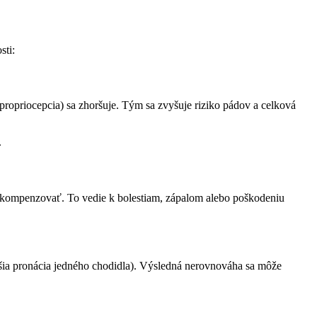
sti:
ropriocepcia) sa zhoršuje. Tým sa zvyšuje riziko pádov a celková
.
u kompenzovať. To vedie k bolestiam, zápalom alebo poškodeniu
jšia pronácia jedného chodidla). Výsledná nerovnováha sa môže