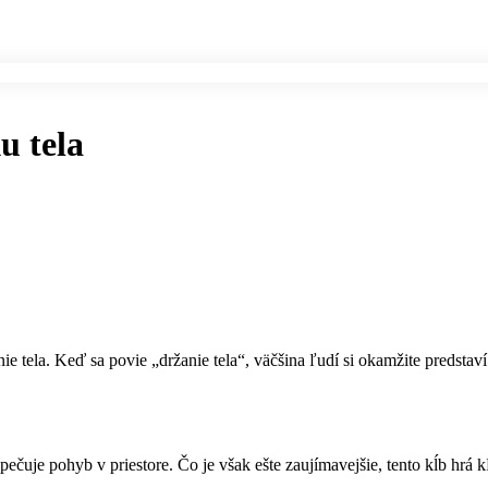
u tela
anie tela. Keď sa povie „držanie tela“, väčšina ľudí si okamžite preds
uje pohyb v priestore. Čo je však ešte zaujímavejšie, tento kĺb hrá k