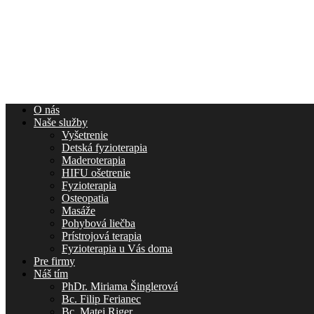
O nás
Naše služby
Vyšetrenie
Detská fyzioterapia
Maderoterapia
HIFU ošetrenie
Fyzioterapia
Osteopatia
Masáže
Pohybová liečba
Prístrojová terapia
Fyzioterapia u Vás doma
Pre firmy
Náš tím
PhDr. Miriama Šinglerová
Bc. Filip Ferianec
Bc. Matej Riger