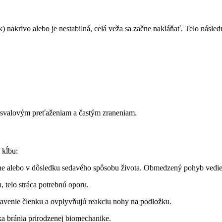
ok) nakrivo alebo je nestabilná, celá veža sa začne nakláňať. Telo nás
 svalovým preťaženiam a častým zraneniam.
 kĺbu:
ine alebo v dôsledku sedavého spôsobu života. Obmedzený pohyb vedi
u, telo stráca potrebnú oporu.
avenie členku a ovplyvňujú reakciu nohy na podložku.
a bránia prirodzenej biomechanike.