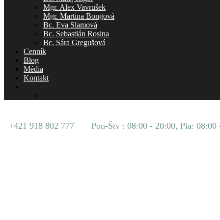
Mgr. Alex Vavrušek
Mgr. Martina Bongová
Bc. Eva Slamová
Bc. Sebastián Rosina
Bc. Sára Gregušová
Cenník
Blog
Média
Kontakt
+421 918 802 777
Pon-Štv : 08:00 - 20:00, Pia: 08:00 