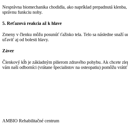
Nesprávna biomechanika chodidla, ako napríklad prepadnutá klenba, 
správnu funkciu nohy.
5. Reťazová reakcia až k hlave
Zmeny v členku môžu posunúť ťažisko tela. Telo sa následne snaží udr
uľaviť aj od bolesti hlavy.
Záver
Členkový kĺb je základným pilierom zdravého pohybu. Ak chcete zlep
vám naši odborníci (vrátane špecialistov na osteopatiu) pomôžu vráti
AMBIO Rehabilitačné centrum