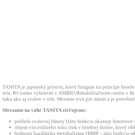
TANITA je japonský prístroj, ktorý funguje na princípe bioe
tela. Pri tomto vyšetrení v AMBIO Rehabilitačnom centre v Bra
tuku ako aj svalov v tele. Meranie trvá pár minút a je potrebn
Meraním na váhe TANITA zisťujeme:
podielu svalovej hmoty (táto funkcia ukazuje hmotnosť 
objem viscerálneho tuku (tuk v brušnej dutine, ktorý o
hodnotu bazálneho metabolizmu (BMR – táto funkcia uka