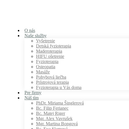
O nás
Naše služby
Vyšetrenie
Detská fyzioterapia
Maderoterapia
HIFU ošetrenie
Fyzioterapia
Osteopatia
Masáže
Pohybová liečba
Prístrojová terapia
Fyzioterapia u Vás doma
Pre firmy
Náš tím
PhDr. Miriama Šinglerová
Bc. Filip Ferianec
Bc. Matej Riger
Mgr. Alex Vavrušek
Mgr. Martina Bongová
Bc. Eva Slamová