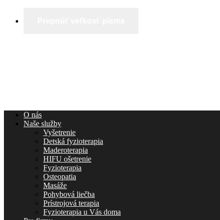
Prepnúť veľkosť písma
O nás
Naše služby
Vyšetrenie
Detská fyzioterapia
Maderoterapia
HIFU ošetrenie
Fyzioterapia
Osteopatia
Masáže
Pohybová liečba
Prístrojová terapia
Fyzioterapia u Vás doma