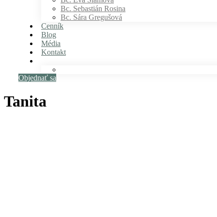
Bc. Sebastián Rosina
Bc. Sára Gregušová
Cenník
Blog
Média
Kontakt
Objednať sa
Tanita