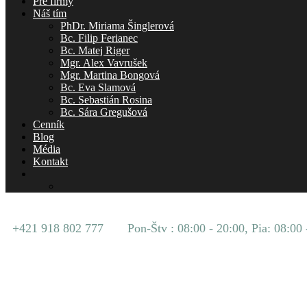
Pre firmy
Náš tím
PhDr. Miriama Šinglerová
Bc. Filip Ferianec
Bc. Matej Riger
Mgr. Alex Vavrušek
Mgr. Martina Bongová
Bc. Eva Slamová
Bc. Sebastián Rosina
Bc. Sára Gregušová
Cenník
Blog
Média
Kontakt
+421 918 802 777
Pon-Štv : 08:00 - 20:00, Pia: 08:00 