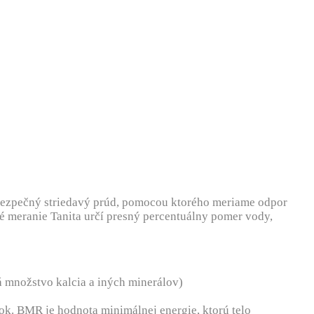
ý bezpečný striedavý prúd, pomocou ktorého meriame odpor
cké meranie Tanita určí presný percentuálny pomer vody,
á množstvo kalcia a iných minerálov)
k. BMR je hodnota minimálnej energie, ktorú telo