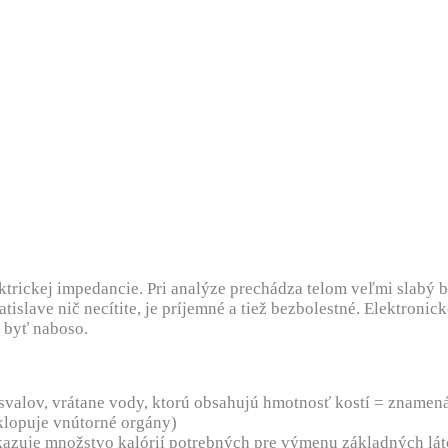
lektrickej impedancie. Pri analýze prechádza telom veľmi slab
tislave nič necítite, je príjemné a tiež bezbolestné. Elektroni
é byť naboso.
svalov, vrátane vody, ktorú obsahujú hmotnosť kostí = znamen
bklopuje vnútorné orgány)
zuje množstvo kalórií potrebných pre výmenu základných láto