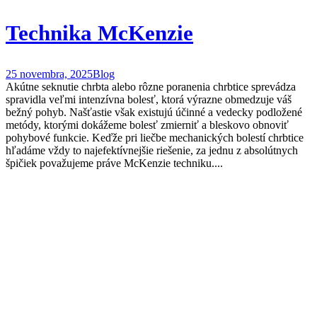
Technika McKenzie
25 novembra, 2025
Blog
Akútne seknutie chrbta alebo rôzne poranenia chrbtice sprevádza
spravidla veľmi intenzívna bolesť, ktorá výrazne obmedzuje váš
bežný pohyb. Našťastie však existujú účinné a vedecky podložené
metódy, ktorými dokážeme bolesť zmierniť a bleskovo obnoviť
pohybové funkcie. Keďže pri liečbe mechanických bolestí chrbtice
hľadáme vždy to najefektívnejšie riešenie, za jednu z absolútnych
špičiek považujeme práve McKenzie techniku....