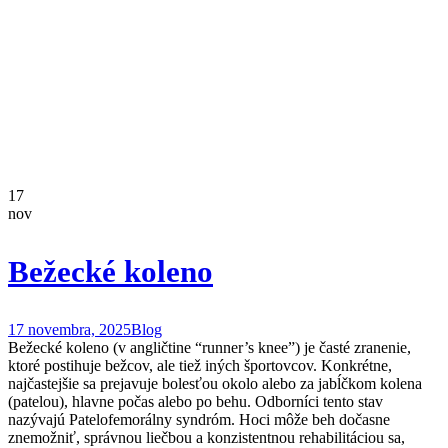
17
nov
Bežecké koleno
17 novembra, 2025
Blog
Bežecké koleno (v angličtine “runner’s knee”) je časté zranenie,
ktoré postihuje bežcov, ale tiež iných športovcov. Konkrétne,
najčastejšie sa prejavuje bolesťou okolo alebo za jabĺčkom kolena
(patelou), hlavne počas alebo po behu. Odborníci tento stav
nazývajú Patelofemorálny syndróm. Hoci môže beh dočasne
znemožniť, správnou liečbou a konzistentnou rehabilitáciou sa,