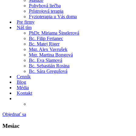
Masáže
Pohybová liečba
Prístrojová terapia
Fyzioterapia u Vás doma
Pre firmy
Náš tím
PhDr. Miriama Šinglerová
Bc. Filip Ferianec
Bc. Matej Riger
Mgr. Alex Vavrušek
Mgr. Martina Bongová
Bc. Eva Slamová
Bc. Sebastián Rosina
Bc. Sára Gregušová
Cenník
Blog
Média
Kontakt
Objednať sa
Mesiac