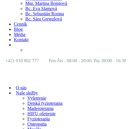
Mgr. Martina Bongová
Bc. Eva Slamová
Bc. Sebastián Rosina
Bc. Sára Gregušová
Cenník
Blog
Média
Kontakt
+421 918 802 777
Pon-Štv : 08:00 - 20:00, Pia: 08:00 - 16:30
O nás
Naše služby
Vyšetrenie
Detská fyzioterapia
Maderoterapia
HIFU ošetrenie
Fyzioterapia
Osteopatia