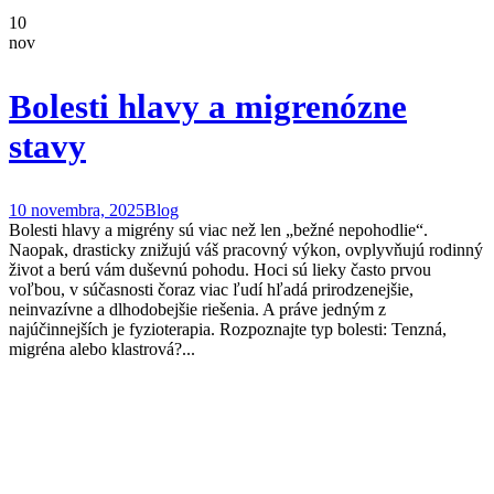
10
nov
Bolesti hlavy a migrenózne
stavy
10 novembra, 2025
Blog
Bolesti hlavy a migrény sú viac než len „bežné nepohodlie“.
Naopak, drasticky znižujú váš pracovný výkon, ovplyvňujú rodinný
život a berú vám duševnú pohodu. Hoci sú lieky často prvou
voľbou, v súčasnosti čoraz viac ľudí hľadá prirodzenejšie,
neinvazívne a dlhodobejšie riešenia. A práve jedným z
najúčinnejších je fyzioterapia. Rozpoznajte typ bolesti: Tenzná,
migréna alebo klastrová?...