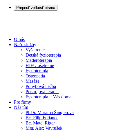
Prepnúť veľkosť písma
O nás
Naše služby
Vyšetrenie
Detská fyzioterapia
Maderoterapia
HIFU ošetrenie
Fyzioterapia
Osteopatia
Masáže
Pohybová liečba
Prístrojová terapia
Fyzioterapia u Vás doma
Pre firmy
Náš tím
PhDr. Miriama Šinglerová
Bc. Filip Ferianec
Bc. Matej Riger
Mgr. Alex Vavrušek