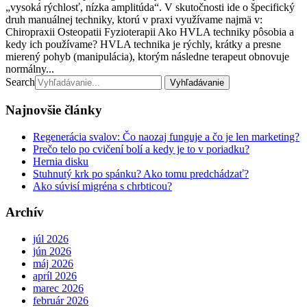
„vysoká rýchlosť, nízka amplitúda“. V skutočnosti ide o špecifický
druh manuálnej techniky, ktorú v praxi využívame najmä v:
Chiropraxii Osteopatii Fyzioterapii Ako HVLA techniky pôsobia a
kedy ich používame? HVLA technika je rýchly, krátky a presne
mierený pohyb (manipulácia), ktorým následne terapeut obnovuje
normálny...
Search
Najnovšie články
Regenerácia svalov: Čo naozaj funguje a čo je len marketing?
Prečo telo po cvičení bolí a kedy je to v poriadku?
Hernia disku
Stuhnutý krk po spánku? Ako tomu predchádzať?
Ako súvisí migréna s chrbticou?
Archív
júl 2026
jún 2026
máj 2026
apríl 2026
marec 2026
február 2026